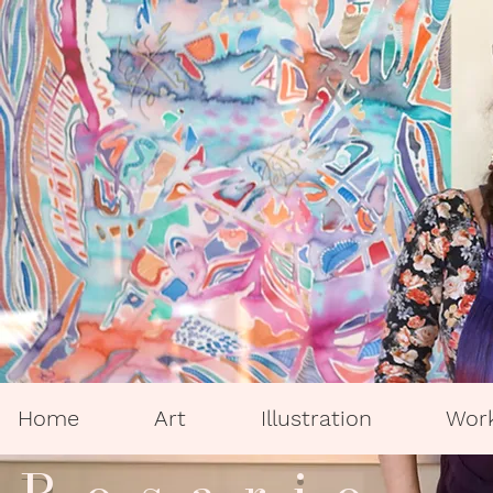
Home
Art
Illustration
Wor