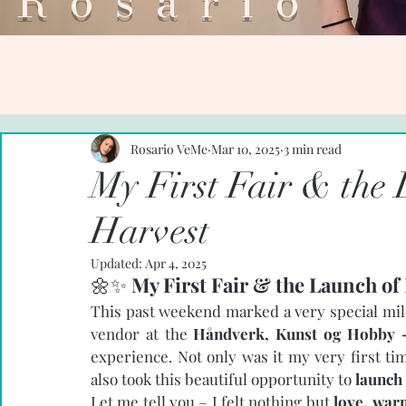
Rosar
Rosario VeMe
Mar 10, 2025
3 min read
My First Fair & the 
Harvest
Updated:
Apr 4, 2025
🌼✨ 
My First Fair & the Launch of
This past weekend marked a very special mil
vendor at the 
Håndverk, Kunst og Hobby 
experience. Not only was it my very first tim
also took this beautiful opportunity to 
launch
Let me tell you – I felt nothing but 
love, war