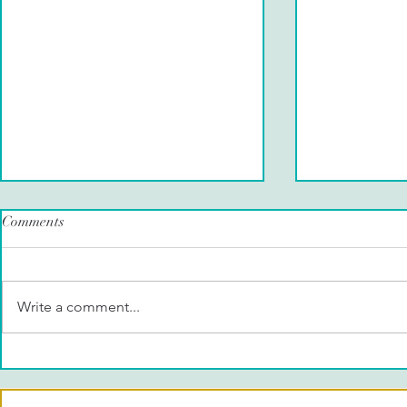
Comments
Write a comment...
Happy Easter 2025!
Spring Colle
Harvest”