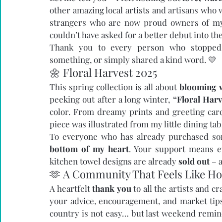
other amazing local artists and artisans who 
strangers who are now proud owners of my il
couldn’t have asked for a better debut into th
Thank you to every person who stopped b
something, or simply shared a kind word. 💛
🌼 Floral Harvest 2025
This spring collection is all about 
blooming w
peeking out after a long winter, 
“Floral Harv
color. From dreamy prints and greeting card
piece was illustrated from my little dining tab
To everyone who has already purchased som
bottom of my heart
. Your support means ev
kitchen towel designs are already 
sold out
 – 
🫶 A Community That Feels Like H
A heartfelt 
thank you
 to all the artists and c
your advice, encouragement, and market tips.